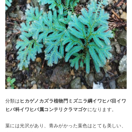
分類は
ヒカゲノカズラ植物門ミズニラ綱イワヒバ目
イワ
ヒバ科イワヒバ属コンテリクラマゴケ
になります。
葉には光沢があり、青みがかった葉色はとても美しい、