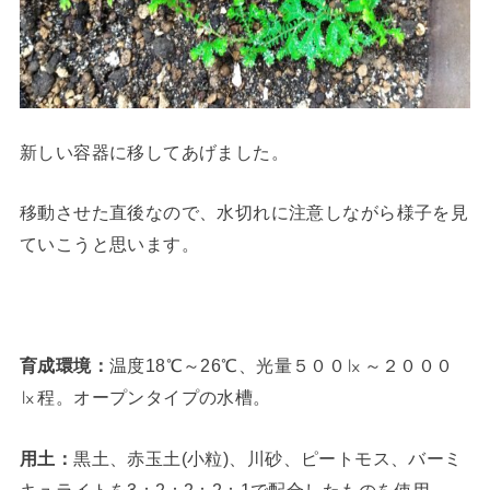
新しい容器に移してあげました。
移動させた直後なので、水切れに注意しながら様子を見
ていこうと思います。
育成環境：
温度18℃～26℃、光量５００㏓～２０００
㏓程。オープンタイプの水槽。
用土：
黒土、赤玉土(小粒)、川砂、ピートモス、バーミ
キュライトを3：2：2：2：1で配合したものを使用。