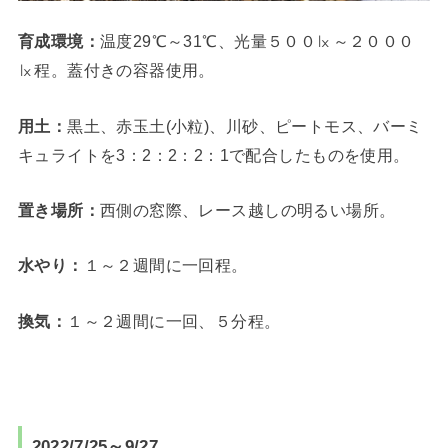
育成環境：
温度29℃～31℃、光量５００㏓～２０００
㏓程。蓋付きの容器使用。
用土：
黒土、赤玉土(小粒)、川砂、ピートモス、バーミ
キュライトを3：2：2：2：1で配合したものを使用。
置き場所：
西側の窓際、レース越しの明るい場所。
水やり：
１～２週間に一回程。
換気：
１～２週間に一回、５分程。
2022/7/25～9/27