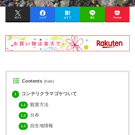
ポスト
シェア
はてブ
送る
Pocket
Contents
[
hide
]
コンテリクラマゴケついて
1
観賞方法
1.1
分布
1.2
自生地情報
1.3