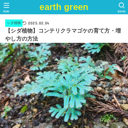
earth green
MENU
SEARCH
2025.02.04
シダ植物
【シダ植物】コンテリクラマゴケの育て方・増
やし方の方法