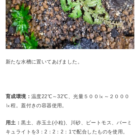
新たな水槽に置いてあげました。
育成環境：
温度22℃～32℃、光量５００㏓～２０００
㏓程。蓋付きの容器使用。
用土：
黒土、赤玉土(小粒)、川砂、ピートモス、バーミ
キュライトを3：2：2：2：1で配合したものを使用。