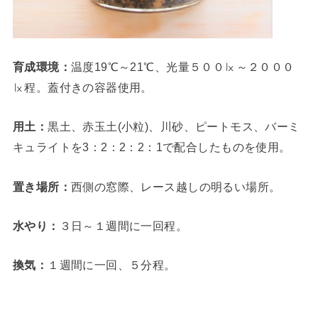
育成環境：
温度19℃～21℃、光量５００㏓～２０００
㏓程。蓋付きの容器使用。
用土：
黒土、赤玉土(小粒)、川砂、ピートモス、バーミ
キュライトを3：2：2：2：1で配合したものを使用。
置き場所：
西側の窓際、レース越しの明るい場所。
水やり：
３日～１週間に一回程。
換気：
１週間に一回、５分程。