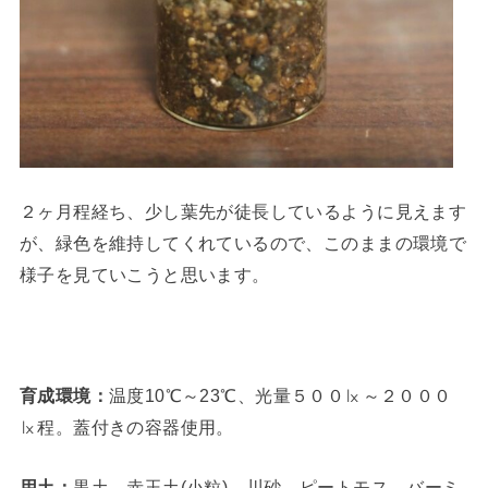
２ヶ月程経ち、少し葉先が徒長しているように見えます
が、緑色を維持してくれているので、このままの環境で
様子を見ていこうと思います。
育成環境：
温度10℃～23℃、光量５００㏓～２０００
㏓程。蓋付きの容器使用。
用土：
黒土、赤玉土(小粒)、川砂、ピートモス、バーミ