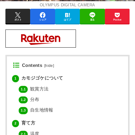
OLYMPUS DIGITAL CAMERA
ポスト
シェア
はてブ
送る
Pocket
Contents
[
hide
]
カモジゴケについて
1
観賞方法
1.1
分布
1.2
自生地情報
1.3
育て方
2
温度
2.1