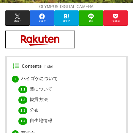
OLYMPUS DIGITAL CAMERA
ポスト
シェア
はてブ
送る
Pocket
Contents
[
hide
]
ハイゴケについて
1
葉について
1.1
観賞方法
1.2
分布
1.3
自生地情報
1.4