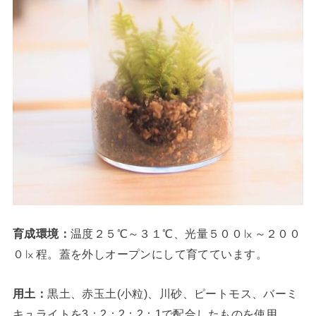
育成環境：
温度２５℃～３１℃、光量５００㏓～２００
０㏓程。蓋を外しオープンにして育てています。
用土：
黒土、赤玉土(小粒)、川砂、ピートモス、バーミ
キュライトを3：2：2：2：1で配合したものを使用。