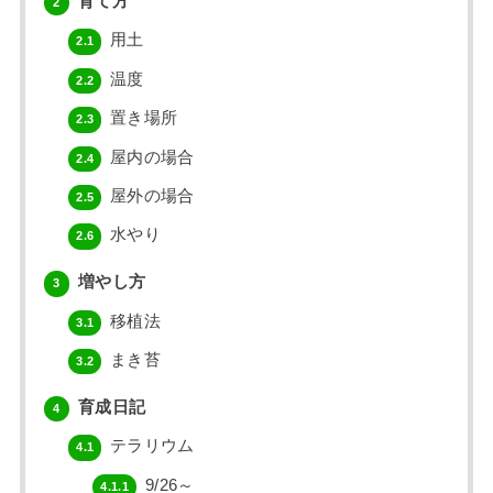
育て方
2
用土
2.1
温度
2.2
置き場所
2.3
屋内の場合
2.4
屋外の場合
2.5
水やり
2.6
増やし方
3
移植法
3.1
まき苔
3.2
育成日記
4
テラリウム
4.1
9/26～
4.1.1