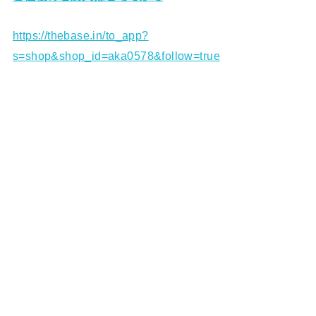
https://thebase.in/to_app?
s=shop&shop_id=aka0578&follow=true