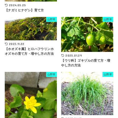
2024.05.25
【ナガミヒナゲシ】育て方
山野草
山野草
2023.11.22
【ホオズキ属】ヒロハフウリンホ
オズキの育て方・増やし方の方法
2025.01.29
【ウリ科】ゴキヅルの育て方・増
やし方の方法
山野草
山野草