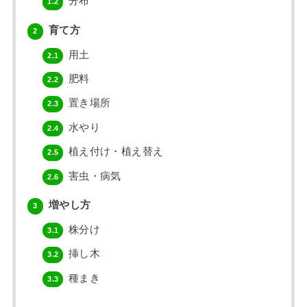
分布
1.2
育て方
2
用土
2.1
肥料
2.2
置き場所
2.3
水やり
2.4
植え付け・植え替え
2.5
害虫・病気
2.6
増やし方
3
株分け
3.1
挿し木
3.2
種まき
3.3