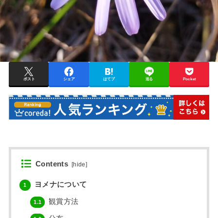
ポスト
シェア
はてブ
送る
Pocket
Contents
[
hide
]
ヨメナについて
1
観賞方法
1.1