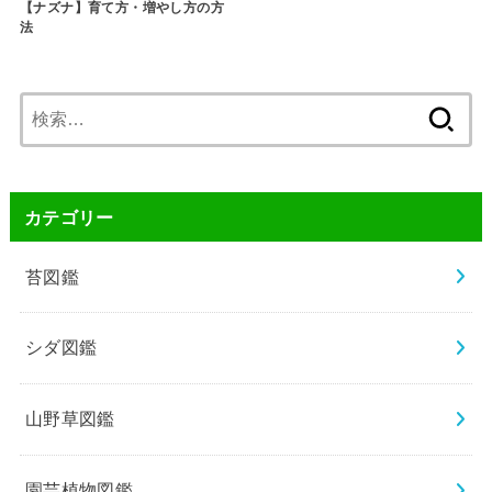
【ナズナ】育て方・増やし方の方
法
検
索:
カテゴリー
苔図鑑
シダ図鑑
山野草図鑑
園芸植物図鑑