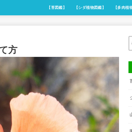
【苔図鑑】
【シダ植物図鑑】
【多肉植
て方