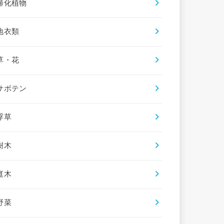
帰化植物
地衣類
草・花
サボテン
浮草
樹木
庭木
野菜