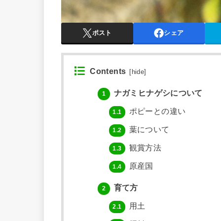
ポスト
シェア
Contents
[
hide
]
ナガミヒナゲシについて
1
ポピーとの違い
1.1
葉について
1.2
観賞方法
1.3
原産国
1.4
育て方
2
用土
2.1