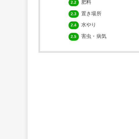
肥料
2.2
置き場所
2.3
水やり
2.4
害虫・病気
2.5