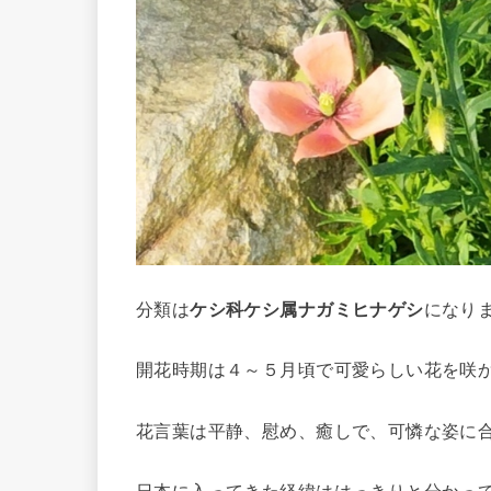
分類は
ケシ科ケシ属ナガミヒナゲシ
になり
開花時期は４～５月頃で可愛らしい花を咲
花言葉は平静、慰め、癒しで、可憐な姿に