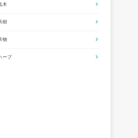
低木
果樹
果物
ハーブ