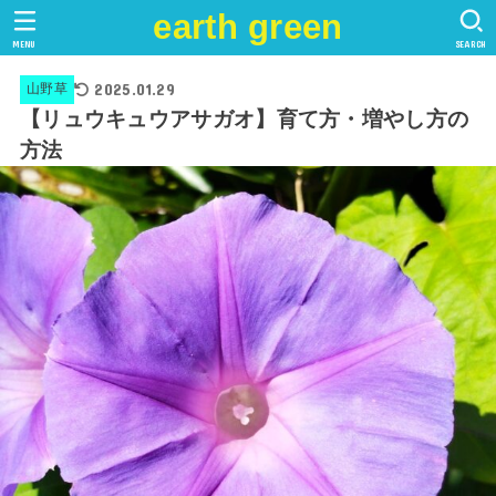
earth green
MENU
SEARCH
2025.01.29
山野草
【リュウキュウアサガオ】育て方・増やし方の
方法