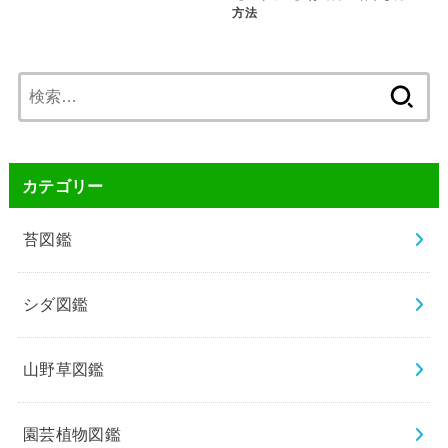
方法
検
索:
カテゴリー
苔図鑑
シダ図鑑
山野草図鑑
園芸植物図鑑