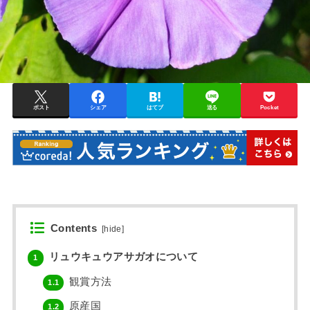
ポスト
シェア
はてブ
送る
Pocket
Contents
[
hide
]
リュウキュウアサガオについて
1
観賞方法
1.1
原産国
1.2