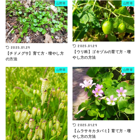
山野草
山野草
2025.01.29
2025.01.29
【ウリ科】ゴキヅルの育て方・増
【チドメグサ】育て方・増やし方
やし方の方法
の方法
山野草
山野草
2025.01.29
【ムラサキカタバミ】育て方・増
やし方の方法