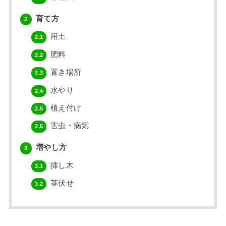
育て方
2
用土
2.1
肥料
2.2
置き場所
2.3
水やり
2.4
植え付け
2.5
害虫・病気
2.6
増やし方
3
挿し木
3.1
茎伏せ
3.2