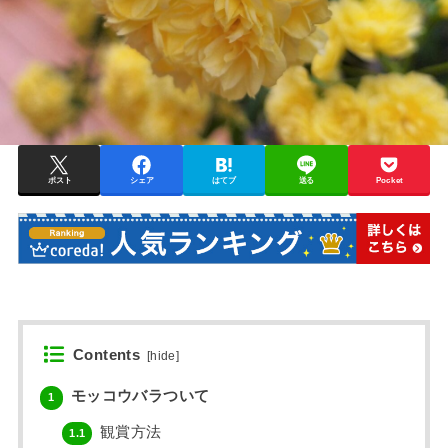
ポスト
シェア
はてブ
送る
Pocket
Contents
[
hide
]
モッコウバラついて
1
観賞方法
1.1