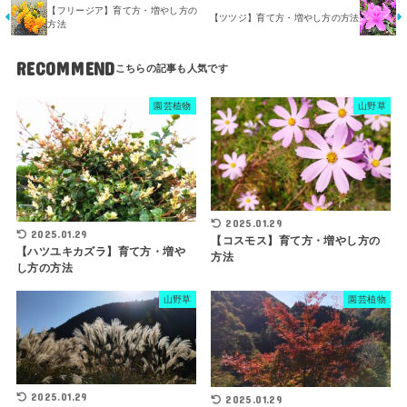
【フリージア】育て方・増やし方の
【ツツジ】育て方・増やし方の方法
方法
RECOMMEND
園芸植物
山野草
2025.01.29
2025.01.29
【コスモス】育て方・増やし方の
【ハツユキカズラ】育て方・増や
方法
し方の方法
山野草
園芸植物
2025.01.29
2025.01.29