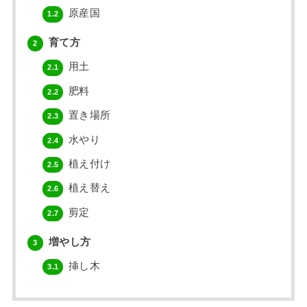
原産国
1.2
育て方
2
用土
2.1
肥料
2.2
置き場所
2.3
水やり
2.4
植え付け
2.5
植え替え
2.6
剪定
2.7
増やし方
3
挿し木
3.1