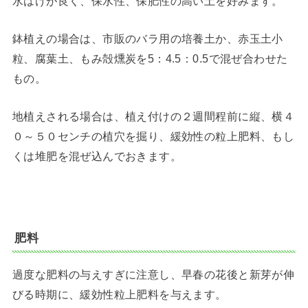
水はけが良く、保水性、保肥性の高い土を好みます。
鉢植えの場合は、市販のバラ用の培養土か、赤玉土小
粒、腐葉土、もみ殻燻炭を5：4.5：0.5で混ぜ合わせた
もの。
地植えされる場合は、植え付けの２週間程前に縦、横４
０～５０センチの植穴を掘り、緩効性の粒上肥料、もし
くは堆肥を混ぜ込んでおきます。
肥料
過度な肥料の与えすぎに注意し、早春の花後と新芽が伸
びる時期に、緩効性粒上肥料を与えます。