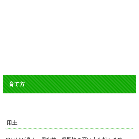
育て方
用土