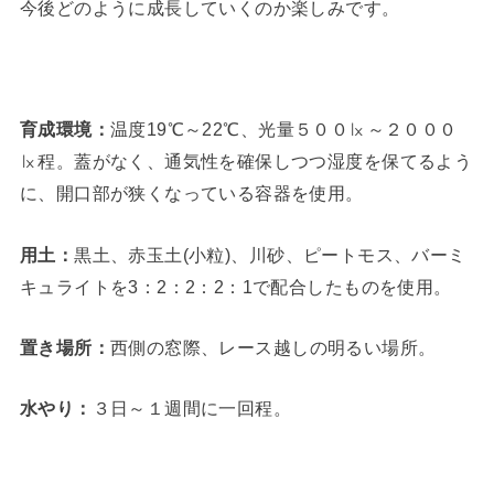
今後どのように成長していくのか楽しみです。
育成環境：
温度19℃～22℃、光量５００㏓～２０００
㏓程。蓋がなく、通気性を確保しつつ湿度を保てるよう
に、開口部が狭くなっている容器を使用。
用土：
黒土、赤玉土(小粒)、川砂、ピートモス、バーミ
キュライトを3：2：2：2：1で配合したものを使用。
置き場所：
西側の窓際、レース越しの明るい場所。
水やり：
３日～１週間に一回程。