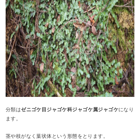
分類は
ゼニゴケ目ジャゴケ科ジャゴケ属ジャゴケ
になり
ます。
茎や枝がなく葉状体という形態をとります。