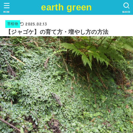
earth green
MENU
SEARCH
2025.02.13
苔植物
【ジャゴケ】の育て方・増やし方の方法