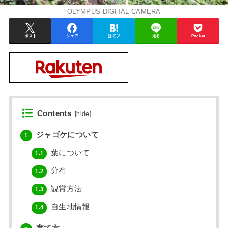
OLYMPUS DIGITAL CAMERA
ポスト
シェア
はてブ
送る
Pocket
Contents
[
hide
]
ジャゴケについて
1
葉について
1.1
分布
1.2
観賞方法
1.3
自生地情報
1.4