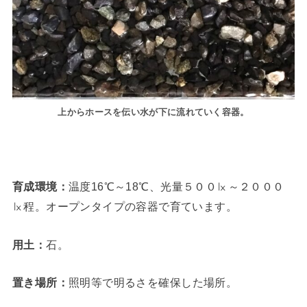
上からホースを伝い水が下に流れてい
く
容器
。
育成環境：
温度16℃～18℃、光量５００㏓～２０００
㏓程。オープンタイプの容器で育ています。
用土：
石。
置き場所：
照明等で明るさを確保した場所。