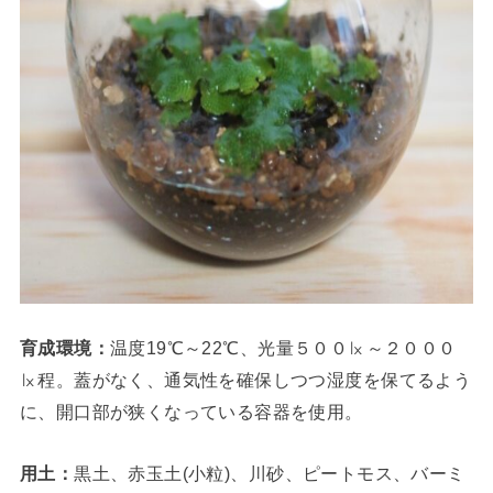
育成環境：
温度19℃～22℃、光量５００㏓～２０００
㏓程。蓋がなく、通気性を確保しつつ湿度を保てるよう
に、開口部が狭くなっている容器を使用。
用土：
黒土、赤玉土(小粒)、川砂、ピートモス、バーミ