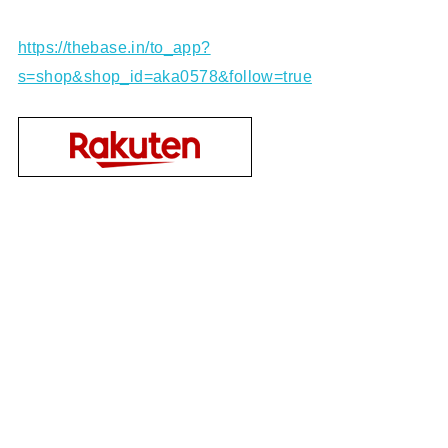
https://thebase.in/to_app?
s=shop&shop_id=aka0578&follow=true