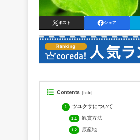
ポスト
シェア
Contents
[
hide
]
ツユクサについて
1
観賞方法
1.1
原産地
1.2