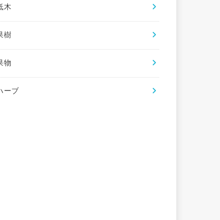
低木
果樹
果物
ハーブ