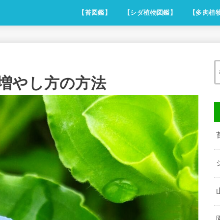
【苔図鑑】
【シダ植物図鑑】
【多肉植
増やし方の方法