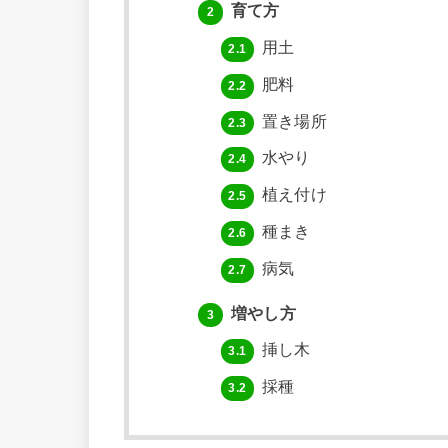
育て方
2
用土
2.1
肥料
2.2
置き場所
2.3
水やり
2.4
植え付け
2.5
種まき
2.6
病気
2.7
増やし方
3
挿し木
3.1
採種
3.2