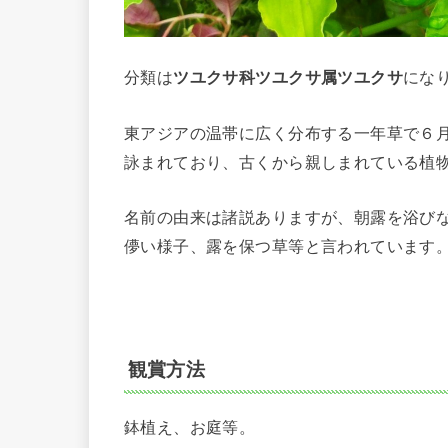
分類は
ツユクサ科ツユクサ属ツユクサ
にな
東アジアの温帯に広く分布する一年草で６
詠まれており、古くから親しまれている植
名前の由来は諸説ありますが、朝露を浴び
儚い様子、露を保つ草等と言われています
観賞方法
鉢植え、お庭等。