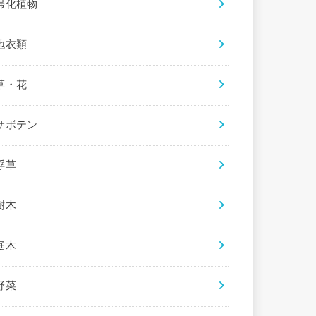
帰化植物
地衣類
草・花
サボテン
浮草
樹木
庭木
野菜