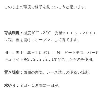
このままの環境で様子を見ていこうと思います。
育成環境：
温度10℃～22℃、光量５００㏓～２０００
㏓程。蓋を開け、オープンにして育てます。
用土：
黒土、赤玉土(小粒)、川砂、ピートモス、バーミ
キュライトを3：2：2：2：1で配合したものを使用。
置き場所：
西側の窓際、レース越しの明るい場所。
水やり：
３日～１週間に一回程。