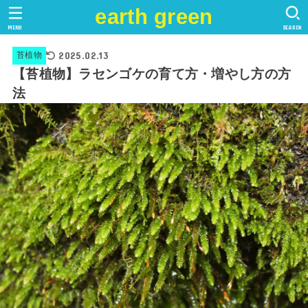
earth green
MENU
SEARCH
2025.02.13
苔植物
【苔植物】ラセンゴケの育て方・増やし方の方
法