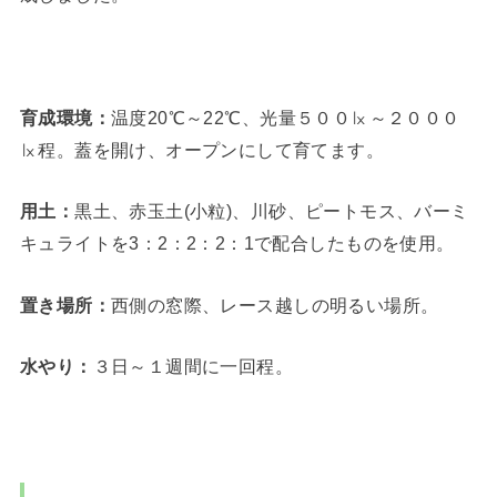
育成環境：
温度20℃～22℃、光量５００㏓～２０００
㏓程。蓋を開け、オープンにして育てます。
用土：
黒土、赤玉土(小粒)、川砂、ピートモス、バーミ
キュライトを3：2：2：2：1で配合したものを使用。
置き場所：
西側の窓際、レース越しの明るい場所。
水やり：
３日～１週間に一回程。