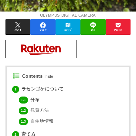
OLYMPUS DIGITAL CAMERA
ポスト
シェア
はてブ
送る
Pocket
Contents
[
hide
]
ラセンゴケについて
1
分布
1.1
観賞方法
1.2
自生地情報
1.3
育て方
2