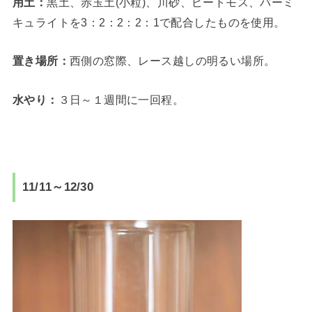
用土：
黒土、赤玉土(小粒)、川砂、ピートモス、バーミ
キュライトを3：2：2：2：1で配合したものを使用。
置き場所：
西側の窓際、レース越しの明るい場所。
水やり：
３日～１週間に一回程。
11/11～12/30