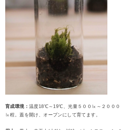
育成環境：
温度18℃～19℃、光量５００㏓～２０００
㏓程。蓋を開け、オープンにして育てます。