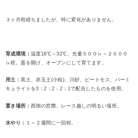
３ヶ月程経ちましたが、特に変化がありません。
育成環境：
温度18℃～32℃、光量５００㏓～２０００
㏓程。蓋を開け、オープンにして育てます。
用土：
黒土、赤玉土(小粒)、川砂、ピートモス、バーミ
キュライトを3：2：2：2：1で配合したものを使用。
置き場所：
西側の窓際、レース越しの明るい場所。
水やり：
１～２週間に一回程。