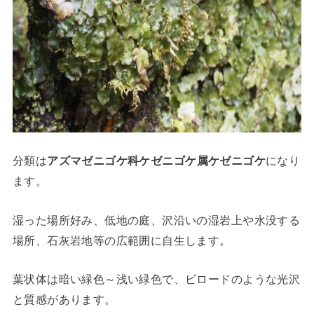
分類は
アズマゼニゴケ科ケゼニゴケ属ケゼニゴケ
になり
ます。
湿った場所好み、低地の庭、沢沿いの湿岩上や水没する
場所、石灰岩地等の広範囲に自生します。
葉状体は暗い緑色～浅い緑色で、ビロードのような光沢
と質感があります。