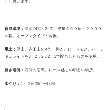
うと思います。
育成環境：
温度24℃～26℃、光量５００㏓～２０００
㏓程。オープンタイプの容器。
用土：
黒土、赤玉土(小粒)、川砂、ピートモス、バーミ
キュライトを3：2：2：2：1で配合したものを使用。
置き場所：
西側の窓際、レース越しの明るい場所。
水やり：
1～２日間に一回程。