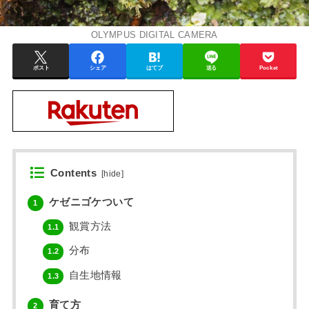
OLYMPUS DIGITAL CAMERA
ポスト
シェア
はてブ
送る
Pocket
Contents
[
hide
]
ケゼニゴケついて
1
観賞方法
1.1
分布
1.2
自生地情報
1.3
育て方
2