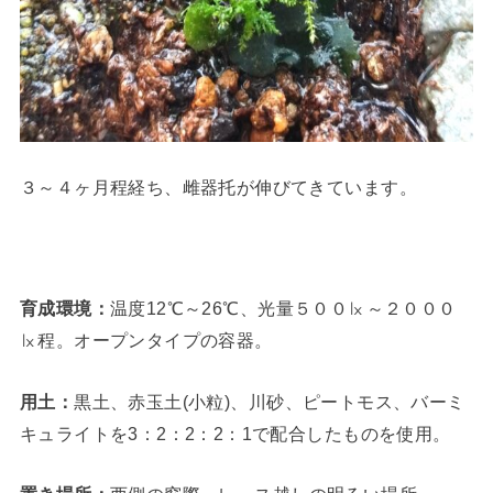
３～４ヶ月程経ち、雌器托が伸びてきています。
育成環境：
温度12℃～26℃、光量５００㏓～２０００
㏓程。オープンタイプの容器。
用土：
黒土、赤玉土(小粒)、川砂、ピートモス、バーミ
キュライトを3：2：2：2：1で配合したものを使用。