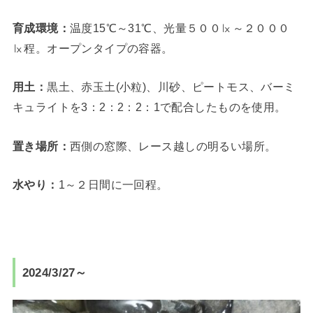
育成環境：
温度15℃～31℃、光量５００㏓～２０００
㏓程。オープンタイプの容器。
用土：
黒土、赤玉土(小粒)、川砂、ピートモス、バーミ
キュライトを3：2：2：2：1で配合したものを使用。
置き場所：
西側の窓際、レース越しの明るい場所。
水やり：
1～２日間に一回程。
2024/3/27～