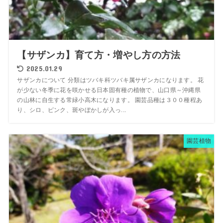
【サザンカ】育て方・増やし方の方法
2025.01.29
サザンカについて 分類はツバキ科ツバキ属サザンカになります。 花
が少ない冬季に花を咲かせる日本固有種の植物で、山口県～沖縄県
の山林に自生する常緑小高木になります。 園芸品種は３００種程あ
り、シロ、ピンク、斑やぼかしが入っ...
園芸植物