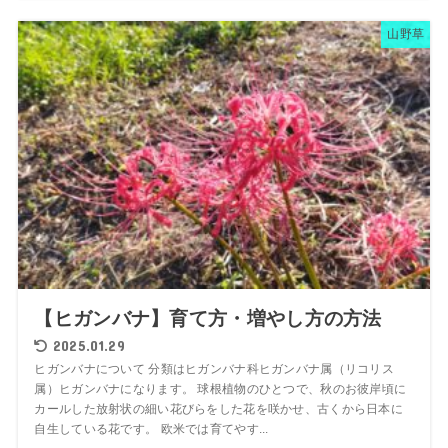
山野草
【ヒガンバナ】育て方・増やし方の方法
2025.01.29
ヒガンバナについて 分類はヒガンバナ科ヒガンバナ属（リコリス
属）ヒガンバナになります。 球根植物のひとつで、秋のお彼岸頃に
カールした放射状の細い花びらをした花を咲かせ、古くから日本に
自生している花です。 欧米では育てやす...