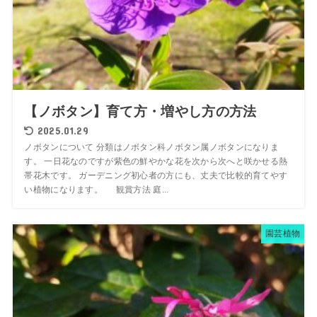
【ノボタン】育て方・増やし方の方法
2025.01.29
ノボタンについて 分類はノボタン科ノボタン属ノボタンになりま
す。 一日花なのですが紫色の鮮やかな花を次から次へと咲かせる熱
帯花木です。 ガーデニング初心者の方にも、丈夫で比較的育てやす
い植物になります。 観賞方法 庭...
園芸植物