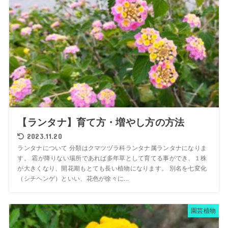
【ランタナ】育て方・増やし方の方法
2023.11.20
ランタナについて 分類はクマツヅラ科ランタナ属ランタナになりま
す。 霜が降りない場所であれば多年草として育てる事ができ、１株
が大きくなり、開花期もとても長い植物になります。 別名を七変化
（シチヘンゲ）といい、花色が徐々に...
園芸植物