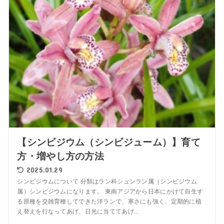
【シンビジウム（シンビジューム）】育て
方・増やし方の方法
2025.01.29
シンビジウムについて 分類はラン科シュンラン属（シンビジウム
属）シンビジウムになります。 東南アジアから日本にかけて自生す
る原種を交雑育種してできた洋ランで、寒さにも強く、定期的に植
え替えを行なってあげ、日光に当ててあげ...