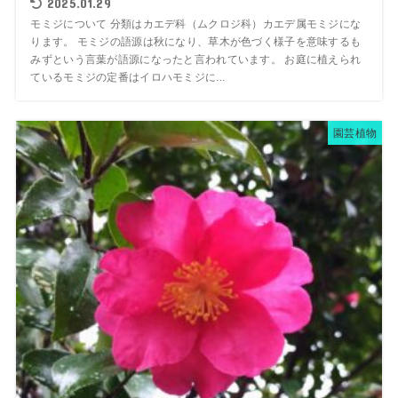
2025.01.29
モミジについて 分類はカエデ科（ムクロジ科）カエデ属モミジにな
ります。 モミジの語源は秋になり、草木が色づく様子を意味するも
みずという言葉が語源になったと言われています。 お庭に植えられ
ているモミジの定番はイロハモミジに...
園芸植物