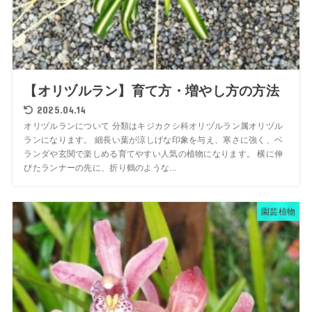
【オリヅルラン】育て方・増やし方の方法
2025.04.14
オリヅルランについて 分類はキジカクシ科オリヅルラン属オリヅル
ランになります。 細長い葉が涼しげな印象を与え、寒さに強く、ベ
ランダや玄関で楽しめる育てやすい人気の植物になります。 横に伸
びたランナーの先に、折り鶴のような...
園芸植物