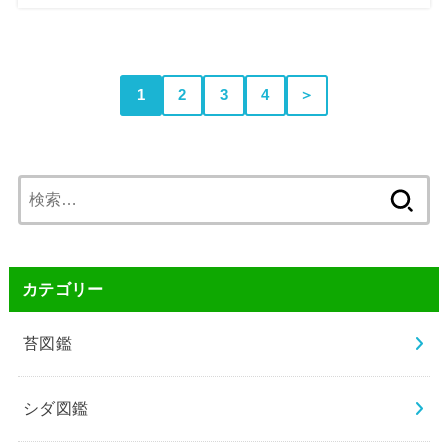
1
2
3
4
＞
検
索:
カテゴリー
苔図鑑
シダ図鑑