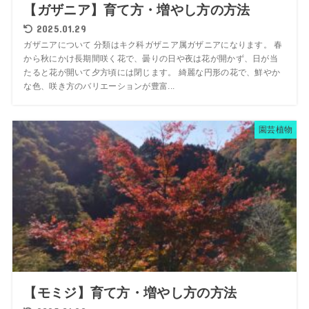
【ガザニア】育て方・増やし方の方法
2025.01.29
ガザニアについて 分類はキク科ガザニア属ガザニアになります。 春
から秋にかけ長期間咲く花で、曇りの日や夜は花が開かず、日が当
たると花が開いて夕方頃には閉じます。 綺麗な円形の花で、鮮やか
な色、咲き方のバリエーションが豊富...
園芸植物
【モミジ】育て方・増やし方の方法