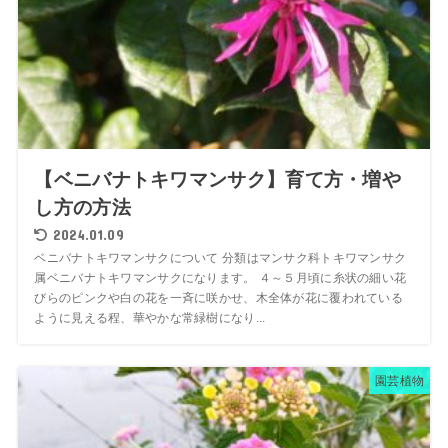
【ベニバナトキワマンサク】育て方・増や
し方の方法
2024.01.09
ベニバナトキワマンサクについて 分類はマンサク科トキワマンサク
属ベニバナトキワマンサクになります。 ４～５月頃に糸状の細い花
びらのピンクや白の花を一斉に咲かせ、木全体が花に覆われている
ように見える程、華やかな常緑樹になり...
園芸植物